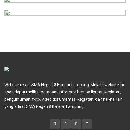
suf
s Keamanan/Satpam
Oktaviani, S.Pd
ia Margiati, S.Pd
ologi, Guru PKWU
Website resmi SMA Negeri 8 Bandar Lampung. Melalui website ini,
anda dapat melihat beragam informasi berupa liputan kegiatan,
pengumuman, foto/video dokumentasi kegiatan, dan hal-hal lain
yang ada di SMA Negeri 8 Bandar Lampung.